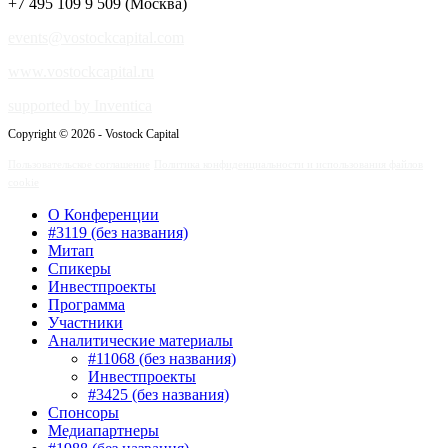
+7 495 109 9 509 (Москва)
events@vostockcapital.com
www.vostockcapital.ru
supported by Inventica
Copyright © 2026 - Vostock Capital
Пользовательское соглашение
Политика конфиденциальности и использования файлов
cookie
О Конференции
#3119 (без названия)
Митап
Спикеры
Инвестпроекты
Программа
Участники
Аналитические материалы
#11068 (без названия)
Инвестпроекты
#3425 (без названия)
Спонсоры
Медиапартнеры